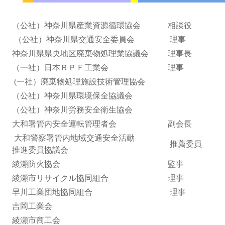
（公社）神奈川県産業資源循環協会
相談役
（公社）神奈川県交通安全委員会
理事
神奈川県県央地区廃棄物処理業協議会
理事長
（一社）日本ＲＰＦ工業会
理事
(一社）廃棄物処理施設技術管理協会
（公社）神奈川県環境保全協議会
（公社）神奈川労務安全衛生協会
大和署管内安全運転管理者会
副会長
大和警察署管内地域交通安全活動
推薦委員
推進委員協議会
綾瀬防火協会
監事
綾瀬市リサイクル協同組合
理事
早川工業団地協同組合
理事
吉岡工業会
綾瀬市商工会