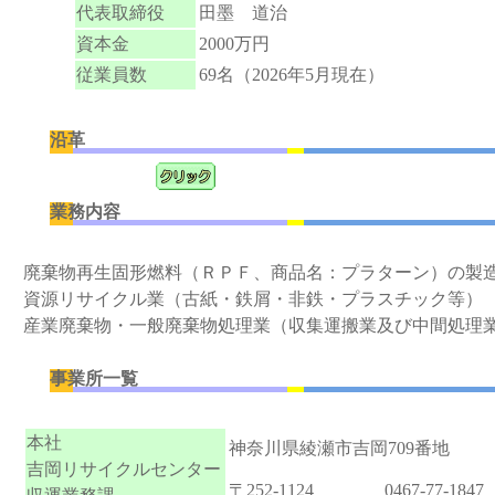
代表取締役
田墨 道治
資本金
2000万円
従業員数
69名（2026年5月現在）
沿革
業務内容
廃棄物再生固形燃料（ＲＰＦ、商品名：プラターン）の製
資源リサイクル業（古紙・鉄屑・非鉄・プラスチック等）
産業廃棄物・一般廃棄物処理業（収集運搬業及び中間処理
事業所一覧
本社
神奈川県綾瀬市吉岡709番地
吉岡リサイクルセンター
〒252-1124
0467-77-1847