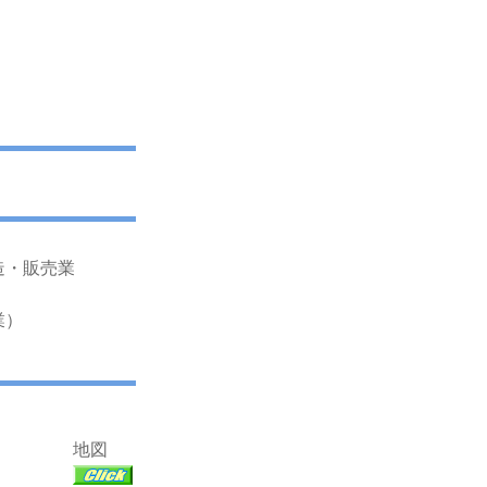
造・販売業
業）
地図