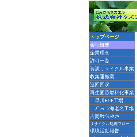
トップページ
会社概要
企業理念
許可一覧
資源リサイクル事業
収集運搬業
巡回回収
再生固形燃料化事業
早川RPF工場
ﾌﾟﾗﾀｰﾝ海老名工場
吉岡ﾘｻｲｸﾙｾﾝﾀｰ
リサイクル処理フロー
環境活動報告