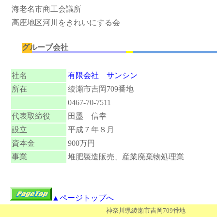
海老名市商工会議所
高座地区河川をきれいにする会
グループ会社
社名
有限会社 サンシン
所在
綾瀬市吉岡709番地
0467-70-7511
代表取締役
田墨 信幸
設立
平成７年８月
資本金
900万円
事業
堆肥製造販売、産業廃棄物処理業
▲ページトップへ
神奈川県綾瀬市吉岡709番地