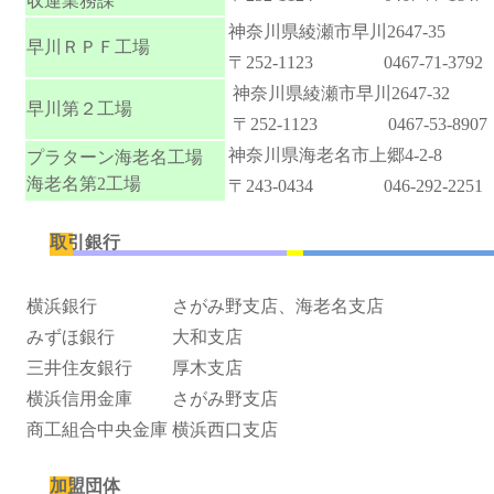
収運業務課
神奈川県綾瀬市早川2647-35
早川ＲＰＦ工場
〒252-1123
0467-71-3792
神奈川県綾瀬市早川2647-32
早川第２工場
〒252-1123
0467-53-8907
神奈川県海老名市上郷4-2-8
プラターン海老名工場
海老名第2工場
〒243-0434
046-292-2251
取引銀行
横浜銀行
さがみ野支店、海老名支店
みずほ銀行
大和支店
三井住友銀行
厚木支店
横浜信用金庫
さがみ野支店
商工組合中央金庫
横浜西口支店
加盟団体